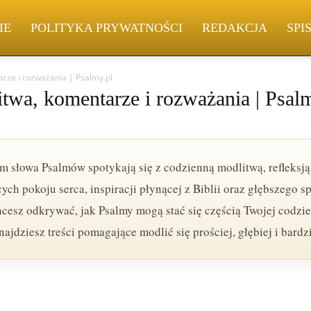
IE
POLITYKA PRYWATNOŚCI
REDAKCJA
SPI
rze i rozważania | Psalmy.pl
twa, komentarze i rozważania | Psal
m słowa Psalmów spotykają się z codzienną modlitwą, refleks
ch pokoju serca, inspiracji płynącej z Biblii oraz głębszego sp
cesz odkrywać, jak Psalmy mogą stać się częścią Twojej codzien
znajdziesz treści pomagające modlić się prościej, głębiej i bard