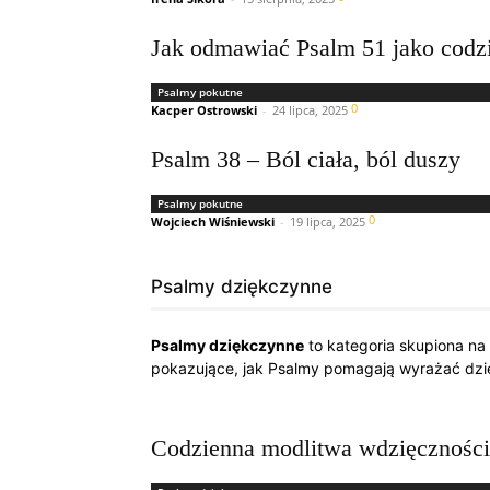
Jak odmawiać Psalm 51 jako codz
Psalmy pokutne
0
Kacper Ostrowski
-
24 lipca, 2025
Psalm 38 – Ból ciała, ból duszy
Psalmy pokutne
0
Wojciech Wiśniewski
-
19 lipca, 2025
Psalmy dziękczynne
Psalmy dziękczynne
to kategoria skupiona na 
pokazujące, jak Psalmy pomagają wyrażać dzię
Codzienna modlitwa wdzięcznośc