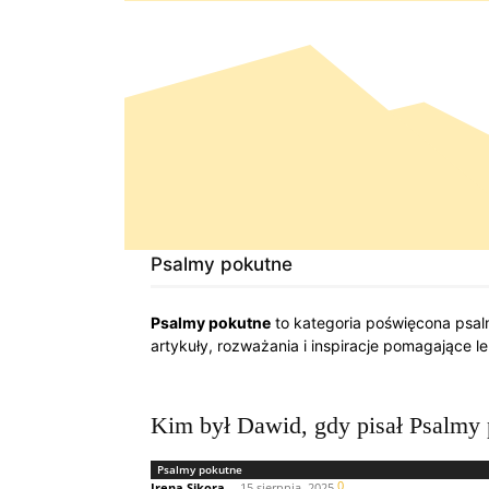
Psalmy pokutne
Psalmy pokutne
to kategoria poświęcona psal
artykuły, rozważania i inspiracje pomagające l
Kim był Dawid, gdy pisał Psalmy
Psalmy pokutne
0
Irena Sikora
-
15 sierpnia, 2025