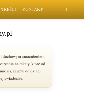
S TREŚCI
KONTAKT
my.pl
ją i duchowym umocnieniem.
ojrzenia na teksty, które od
ności, zajrzyj do działu
ziej świadomie.