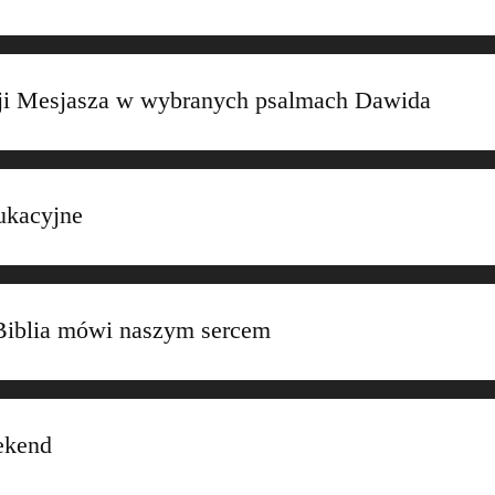
isji Mesjasza w wybranych psalmach Dawida
ukacyjne
Biblia mówi naszym sercem
ekend