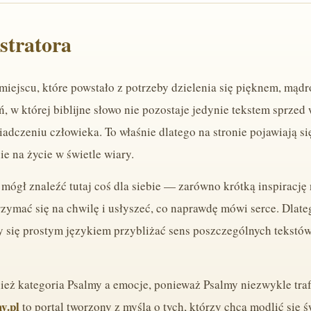
stratora
iejscu, które powstało z potrzeby dzielenia się pięknem, mądr
 w której biblijne słowo nie pozostaje jedynie tekstem sprzed w
czeniu człowieka. To właśnie dlatego na stronie pojawiają się 
ie na życie w świetle wiary.
mógł znaleźć tutaj coś dla siebie — zarówno krótką inspirację n
zymać się na chwilę i usłyszeć, co naprawdę mówi serce. Dlate
 się prostym językiem przybliżać sens poszczególnych tekstów 
eż kategoria Psalmy a emocje, ponieważ Psalmy niezwykle trafn
y.pl
to portal tworzony z myślą o tych, którzy chcą modlić się ś