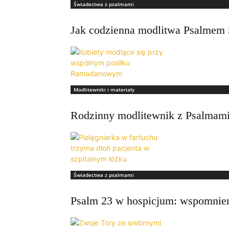
Świadectwa z psalmami
Jak codzienna modlitwa Psalmem 5
Modlitewniki i materiały
Rodzinny modlitewnik z Psalmami:
Świadectwa z psalmami
Psalm 23 w hospicjum: wspomnienie