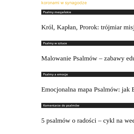
Psalmy mesjańskie
Król, Kapłan, Prorok: trójmiar m
Psalmy w sztuce
Malowanie Psalmów – zabawy ed
Psalmy a emocje
Emocjonalna mapa Psalmów: jak 
Komentarze do psalmów
5 psalmów o radości – cykl na we