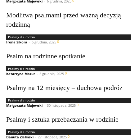
0
Małgorzata Majewski
-
6 grudnia, 2025
Modlitwa psalmami przed ważną decyzją
rodzinną
Psalmy dla rodzin
0
Irena Sikora
-
6 grudnia, 2025
Psalm na rodzinne spotkanie
Psalmy dla rodzin
0
Katarzyna Mazur
-
5 grudnia, 2025
Psalmy na 12 miesięcy – duchowa podróż
Psalmy dla rodzin
0
Małgorzata Majewski
-
30 listopada, 2025
Psalmy i sztuka przebaczania w rodzinie
Psalmy dla rodzin
0
Danuta Zieliński
-
27 listopada, 2025