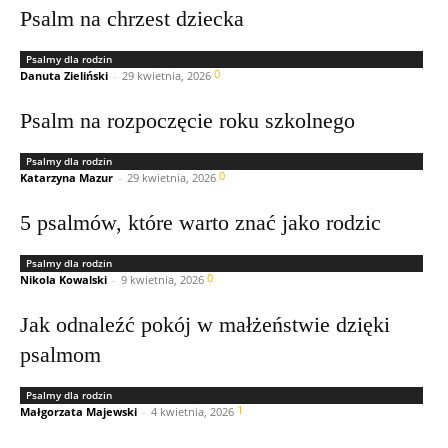
Psalm na chrzest dziecka
Psalmy dla rodzin
0
Danuta Zieliński
-
29 kwietnia, 2026
Psalm na rozpoczęcie roku szkolnego
Psalmy dla rodzin
0
Katarzyna Mazur
-
29 kwietnia, 2026
5 psalmów, które warto znać jako rodzic
Psalmy dla rodzin
0
Nikola Kowalski
-
9 kwietnia, 2026
Jak odnaleźć pokój w małżeństwie dzięki
psalmom
Psalmy dla rodzin
1
Małgorzata Majewski
-
4 kwietnia, 2026