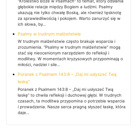
"Królestwo Boże w Psalmach" to temat, który odsłania
głębokie relacje między Bogiem a ludźmi. Psalmy
ukazują nie tylko chwałę Boską, ale również tęsknotę
za sprawiedliwością i pokojem. Warto zanurzyć się w
ich słowa, by…
Psalmy w trudnym małżeństwie
W trudnym małżeństwie często brakuje wsparcia i
zrozumienia. "Psalmy w trudnym małżeństwie" mogą
stać się nieocenionym narzędziem do refleksji i
modlitwy. W momentach kryzysowych przypominają o
miłości, nadziei i sile…
Poranek z Psalmem 143:8 – „Daj mi usłyszeć Twą
łaskę”
Poranek z Psalmem 143:8 – „Daj mi usłyszeć Twą
łaskę” to chwila refleksji i duchowej głębi. W trudnych
czasach, ta modlitwa przypomina o potrzebie wsparcia
i prowadzenia. Nasze serca pragną słyszeć łaskę, która
daje…