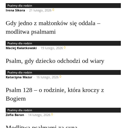
Psalmy dla rodzin
0
Irena Sikora
-
21 lutego, 2026
Gdy jedno z małżonków się oddala –
modlitwa psalmami
Psalmy dla rodzin
0
Maciej Kwiatkowski
-
19 lutego, 2026
Psalm, gdy dziecko odchodzi od wiary
Psalmy dla rodzin
0
Katarzyna Mazur
-
16 lutego, 2026
Psalm 128 – o rodzinie, która kroczy z
Bogiem
Psalmy dla rodzin
0
Zofia Baran
-
14 lutego, 2026
Modlitwa psalmami za syna