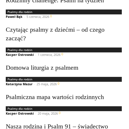
Rodzinny challenge: Psalm na tydzień
Psalmy dla rodzin
0
Paweł Bąk
-
5 czerwca, 2026
Czytając psalmy z dziećmi – od czego
zacząć?
Psalmy dla rodzin
0
Kacper Ostrowski
-
1 czerwca, 2026
Domowa liturgia z psalmem
Psalmy dla rodzin
0
Katarzyna Mazur
-
25 maja, 2026
Psalmiczna mapa wartości rodzinnych
Psalmy dla rodzin
0
Kacper Ostrowski
-
20 maja, 2026
Nasza rodzina i Psalm 91 – świadectwo