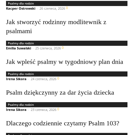
Psalmy dla rodzin
0
Kacper Ostrowski
-
26 czerwca, 2026
Jak stworzyć rodzinny modlitewnik z
psalmami
Psalmy dla rodzin
0
Emilia Suwalski
-
25 czerwca, 2026
Jak wpleść psalmy w tygodniowy plan dnia
Psalmy dla rodzin
0
Irena Sikora
-
24 czerwca, 2026
Psalm dziękczynny za dar życia dziecka
Psalmy dla rodzin
0
Irena Sikora
-
23 czerwca, 2026
Dlaczego codziennie czytamy Psalm 103?