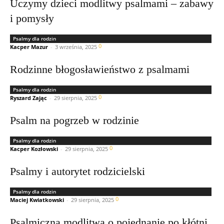
Uczymy dzieci modlitwy psalmami – zabawy
i pomysły
Psalmy dla rodzin
0
Kacper Mazur
-
3 września, 2025
Rodzinne błogosławieństwo z psalmami
Psalmy dla rodzin
0
Ryszard Zając
-
29 sierpnia, 2025
Psalm na pogrzeb w rodzinie
Psalmy dla rodzin
0
Kacper Kozłowski
-
29 sierpnia, 2025
Psalmy i autorytet rodzicielski
Psalmy dla rodzin
0
Maciej Kwiatkowski
-
29 sierpnia, 2025
Psalmiczna modlitwa o pojednanie po kłótni