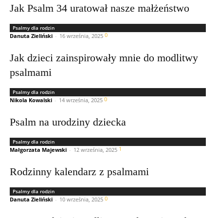
Jak Psalm 34 uratował nasze małżeństwo
Psalmy dla rodzin
0
Danuta Zieliński
-
16 września, 2025
Jak dzieci zainspirowały mnie do modlitwy
psalmami
Psalmy dla rodzin
0
Nikola Kowalski
-
14 września, 2025
Psalm na urodziny dziecka
Psalmy dla rodzin
1
Małgorzata Majewski
-
12 września, 2025
Rodzinny kalendarz z psalmami
Psalmy dla rodzin
0
Danuta Zieliński
-
10 września, 2025