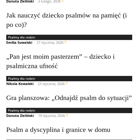
0
Danuta Zieliński
-
2 lutego, 2026
Jak nauczyć dziecko psalmów na pamięć (i
po co)?
Psalmy dla rodzin
0
Emilia Suwalski
-
27 stycznia, 2026
„Pan jest moim pasterzem” – dziecko i
psalmiczna ufność
Psalmy dla rodzin
0
Nikola Kowalski
-
23 stycznia, 2026
Gra planszowa: „Odnajdź psalm do sytuacji”
Psalmy dla rodzin
0
Danuta Zieliński
-
19 stycznia, 2026
Psalm a dyscyplina i granice w domu