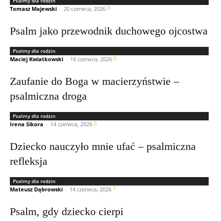
Psalmy dla rodzin
0
Tomasz Majewski
-
20 czerwca, 2026
Psalm jako przewodnik duchowego ojcostwa
Psalmy dla rodzin
0
Maciej Kwiatkowski
-
16 czerwca, 2026
Zaufanie do Boga w macierzyństwie –
psalmiczna droga
Psalmy dla rodzin
0
Irena Sikora
-
14 czerwca, 2026
Dziecko nauczyło mnie ufać – psalmiczna
refleksja
Psalmy dla rodzin
1
Mateusz Dąbrowski
-
14 czerwca, 2026
Psalm, gdy dziecko cierpi