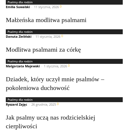
Psalmy dla rodzin
0
Emilia Suwalski
-
11 stycznia, 2026
Małżeńska modlitwa psalmami
Psalmy dla rodzin
0
Danuta Zieliński
-
11 stycznia, 2026
Modlitwa psalmami za córkę
Psalmy dla rodzin
0
Małgorzata Majewski
-
1 stycznia, 2026
Dziadek, który uczył mnie psalmów –
pokoleniowa duchowość
Psalmy dla rodzin
0
Ryszard Zając
-
26 grudnia, 2025
Jak psalmy uczą nas rodzicielskiej
cierpliwości