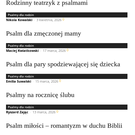
Rodzinny teatrzyk z psalmami
Psalmy dla rodzin
0
Nikola Kowalski
-
3 kwietnia, 2026
Psalm dla zmęczonej mamy
Psalmy dla rodzin
0
Maciej Kwiatkowski
-
17 marca, 2026
Psalm dla pary spodziewającej się dziecka
Psalmy dla rodzin
0
Emilia Suwalski
-
15 marca, 2026
Psalmy na rocznicę ślubu
Psalmy dla rodzin
0
Ryszard Zając
-
13 marca, 2026
Psalm miłości – romantyzm w duchu Biblii