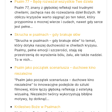
Psalm 77 – Będę rozważał wszystkie Twe dzieła
Psalm 77, znany z głębokiej refleksji nad trudnymi
chwilami, zachęca nas do rozważania dzieł Bożych. W
obliczu kryzysów warto sięgnąć po ten tekst, który
przypomina o mocnej wierze i cudach, nawet gdy serce
jest pełne…
Skrucha w psalmach – gdy brakuje słów
"Skrucha w psalmach – gdy brakuje słów" to temat,
który dotyka naszej duchowości w chwilach kryzysu.
Psalmy, pełne emocji i szczerości, stają się
przestrzenią do wyrażenia bólu, żalu, ale także nadziei.
To w nich…
Psalm jako początek scenariusza – duchowe kino
niezależne
"Psalm jako początek scenariusza – duchowe kino
niezależne" to innowacyjne podejście do sztuki
filmowej, które łączy głęboką refleksję z estetyką
wizualną. Niezależni twórcy wykorzystują biblijne
motywy, by dotknąć…
Królestwo Boże w Psalmach