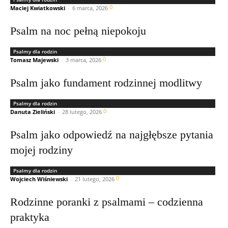
0
Maciej Kwiatkowski
-
6 marca, 2026
Psalm na noc pełną niepokoju
Psalmy dla rodzin
0
Tomasz Majewski
-
3 marca, 2026
Psalm jako fundament rodzinnej modlitwy
Psalmy dla rodzin
0
Danuta Zieliński
-
28 lutego, 2026
Psalm jako odpowiedź na najgłębsze pytania
mojej rodziny
Psalmy dla rodzin
0
Wojciech Wiśniewski
-
21 lutego, 2026
Rodzinne poranki z psalmami – codzienna
praktyka