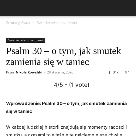
Strona główna
Świadectwa z psalmami
Świadectwa z psalmami
Psalm 30 – o tym, jak smutek
zamienia się w taniec
Przez
Nikola Kowalski
-
28 stycznia, 2026
317
1
4/5 - (1 vote)
Wprowadzenie: Psalm 30 – o tym, jak smutek zamienia
się w taniec
W każdej ludzkiej historii znajdują się momenty radości i
smutku, a czasami to właśnie te najciemniejsze chwile