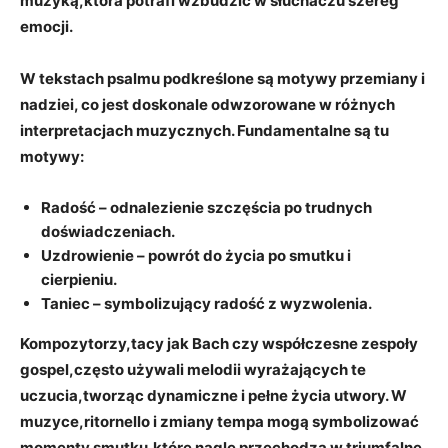
muzyką,która potrafi wzbudzić w słuchaczu szereg
emocji.
W tekstach psalmu podkreślone są motywy przemiany i
nadziei, co jest doskonale odwzorowane w różnych
interpretacjach muzycznych. Fundamentalne są tu
motywy:
Radość
– odnalezienie szczęścia po trudnych
doświadczeniach.
Uzdrowienie
– powrót do życia po smutku i
cierpieniu.
Taniec
– symbolizujący radość z wyzwolenia.
Kompozytorzy,tacy jak
Bach
czy współczesne zespoły
gospel,często używali melodii wyrażających te
uczucia,tworząc dynamiczne i pełne życia utwory. W
muzyce,ritornello i zmiany tempa mogą symbolizować
momenty smutku,które nagle przechodzą w triumfalne