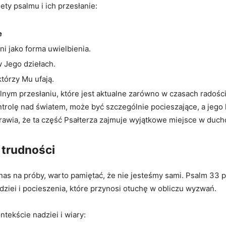
ty psalmu i ich przesłanie:
e
i jako forma uwielbienia.
w Jego dziełach.
tórzy Mu ufają.
nym przesłaniu, które jest aktualne zarówno w czasach radośc
olę nad światem, może być szczególnie pocieszające, a jego li
rawia, że ta część Psałterza zajmuje wyjątkowe miejsce w ducho
 trudności
nas na próby, warto pamiętać, że nie jesteśmy sami. Psalm 33 p
dziei i pocieszenia, które przynosi otuchę w obliczu wyzwań.
tekście nadziei i wiary: