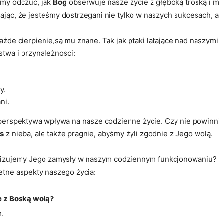
my odczuć, jak
Bóg
obserwuje nasze życie z głęboką troską i 
jąc, że jesteśmy dostrzegani nie tylko w naszych sukcesach, 
ażde cierpienie,są mu znane. Tak jak ptaki latające nad naszym
twa i przynależności:
y.
ni.
a perspektywa wpływa na nasze codzienne życie. Czy nie powinn
as
z nieba, ale także pragnie, abyśmy żyli zgodnie z Jego wolą.
ealizujemy Jego zamysły w naszym codziennym funkcjonowaniu
tne aspekty naszego życia:
 z Boską wolą?
m.