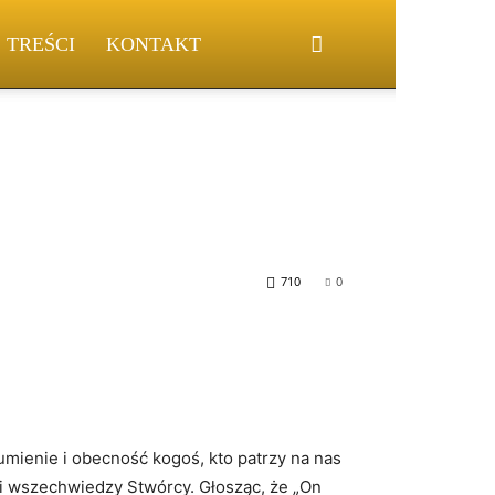
S TREŚCI
KONTAKT
710
0
mienie i obecność kogoś, kto patrzy na nas
e i wszechwiedzy Stwórcy. Głosząc, że „On