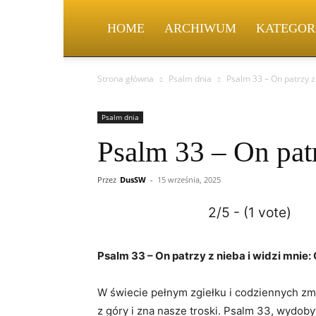
HOME
ARCHIWUM
KATEGOR
Strona główna
Psalm dnia
Psalm 33 – On patrzy z
Psalm dnia
Psalm 33 – On patr
Przez
DusSW
-
15 września, 2025
2/5 - (1 vote)
Psalm 33 – On patrzy z nieba i widzi mni
W świecie pełnym zgiełku i codziennych zm
z góry i zna nasze troski. Psalm 33, wydoby