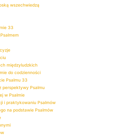
 Boską wszechwiedzą
mie 33
d Psalmem
cyzje
ciu
ach międzyludzkich
mie do codzienności
cie Psalmu 33
 z perspektywy Psalmu
ej w Psalmie
ji i praktykowaniu Psalmów
nego na podstawie Psalmów
e
innymi
ów