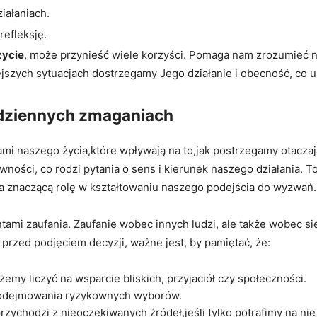
iałaniach.
refleksję.
życie
, może przynieść wiele korzyści. Pomaga nam zrozumieć na
jszych sytuacjach dostrzegamy Jego działanie i obecność, co u
odziennych zmaganiach
mi naszego życia,które wpływają na to,jak postrzegamy otacza
ności, co rodzi pytania o sens i kierunek naszego działania. 
wa znaczącą rolę w kształtowaniu naszego podejścia do wyzwań.
tami zaufania. Zaufanie wobec innych ludzi, ale także wobec si
rzed podjęciem decyzji, ważne jest, by pamiętać, że:
emy liczyć na wsparcie bliskich, przyjaciół czy społeczności.
odejmowania ryzykownych wyborów.
rzychodzi z nieoczekiwanych źródeł,jeśli tylko potrafimy na ni