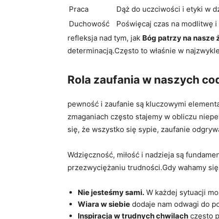
Praca
Dąż do uczciwości i etyki w dz
Duchowość
Poświęcaj czas na modlitwę i 
refleksja nad tym, jak
Bóg patrzy na nasze 
determinacją.Często to właśnie w najzwykle
Rola zaufania w naszych c
pewność i zaufanie są kluczowymi elementa
zmaganiach często stajemy w obliczu niepew
się, że wszystko się sypie, zaufanie odgry
Wdzięczność, miłość i nadzieja są fundamen
przezwyciężaniu trudności.Gdy wahamy się p
Nie jesteśmy sami.
W każdej sytuacji moż
Wiara w siebie
dodaje nam odwagi do p
Inspiracja w trudnych chwilach
często p