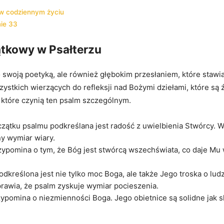
 w codziennym życiu
mie 33
ątkowy w Psałterzu
o swoją poetyką, ale również głębokim przesłaniem, które staw
stkich wierzących do refleksji nad Bożymi dziełami, które są ź
które czynią ten psalm szczególnym.
czątku psalmu podkreślana jest radość z uwielbienia Stwórcy.
y wymiar wiary.
ypomina o tym, że Bóg jest stwórcą wszechświata, co daje Mu w
dkreślona jest nie tylko moc Boga, ale także Jego troska o lud
sprawia, że psalm zyskuje wymiar pocieszenia.
pomina o niezmienności Boga. Jego obietnice są solidne jak s