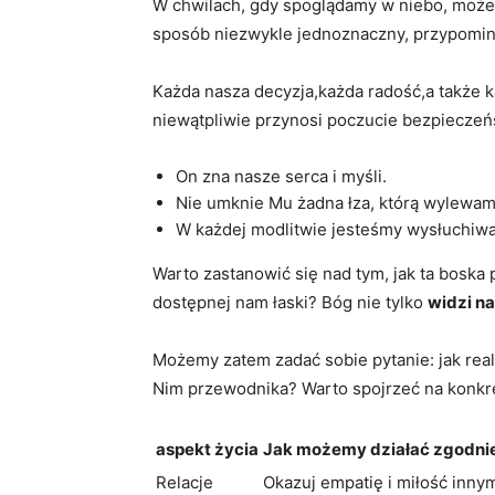
W chwilach, gdy spoglądamy w niebo, może
sposób niezwykle jednoznaczny, przypomina
Każda nasza decyzja,każda radość,a także k
niewątpliwie przynosi poczucie bezpieczeńs
On zna nasze serca i myśli.
Nie umknie Mu żadna łza, którą wylewam
W każdej modlitwie jesteśmy wysłuchiwa
Warto zastanowić się nad tym, jak ta bosk
dostępnej nam łaski? Bóg nie tylko
widzi n
Możemy zatem zadać sobie pytanie: jak r
Nim przewodnika? Warto spojrzeć na konkre
aspekt życia
Jak możemy działać zgodnie
Relacje
Okazuj empatię i miłość inny