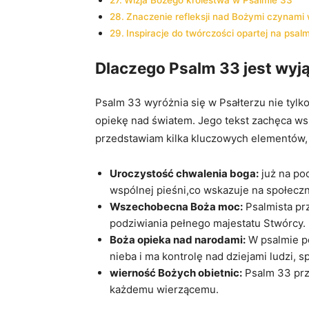
Wizja Bożego królestwa w Psalmie 33
Znaczenie refleksji nad Bożymi czynami
Inspiracje do twórczości opartej na psal
Dlaczego Psalm 33 jest wyj
Psalm 33 wyróżnia się w Psałterzu nie tylk
opiekę nad światem. Jego tekst zachęca wszy
przedstawiam kilka kluczowych elementów, 
Uroczystość chwalenia boga:
już na po
wspólnej pieśni,co wskazuje na społeczn
Wszechobecna Boża moc:
Psalmista prz
podziwiania pełnego majestatu Stwórcy.
Boża opieka nad narodami:
W psalmie po
nieba i ma kontrolę nad dziejami ludzi, 
wierność Bożych obietnic:
Psalm 33 przy
każdemu wierzącemu.