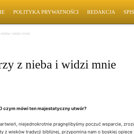
IE
POLITYKA PRYWATNOŚCI
REDAKCJA
SPI
 nieba i widzi mnie
zy z nieba i widzi mnie
e: O czym mówi ten majestatyczny utwór?
artwień, niejednokrotnie pragnęlibyśmy poczuć wsparcie, zrozu
ty z wieków tradycji biblijnej, przypomina nam o boskiej opiec