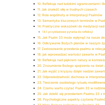
Refleksja nad ludzkimi ograniczeniami i
Jak znaleźć siłę w trudnych czasach
Rola wspólnoty w interpretacji Psalmów
Semantyka kluczowych terminów w Psal
Praktyczne wskazówki do medytacji na
przykładowe pytania do refleksji
Jak Psalm 33 może wpłynąć na nasze de
Odkrywanie Bożych planów w naszym ży
Zastosowanie przesłania psalmu w relacj
jak wprowadzać wartości zawarte w Psal
Refleksja nad pięknem natury w kontekś
Zrozumienie Bożego spojrzenia na świat
Jak wyjść z kryzysu dzięki nadziei zawart
Odpowiedzialność duchowa w interpretac
Tworzenie osobistego rytuału modlitew
Czemu warto czytać Psalm 33 w rodzini
Jak dzielić się przesłaniem Psalmu 33 z 
Psychologiczne aspekty czytania Psalm