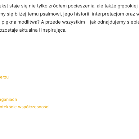
tekst staje się nie tylko źródłem pocieszenia, ale także głębokie
my się bliżej temu psalmowi, jego historii, interpretacjom ora
a piękna modlitwa? A przede wszystkim – jak odnajdujemy siebie
ostaje aktualna i inspirująca.
erzu
aganiach
ntekście współczesności